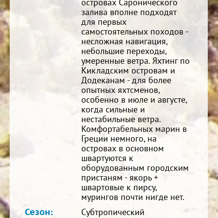
островах Саронического
залива вполне подходят
для первых
самостоятельных походов -
несложная навигация,
небольшие переходы,
умеренные ветра. Яхтинг по
Кикладским островам и
Додеканам - для более
опытных яхтсменов,
особенно в июле и августе,
когда сильные и
нестабильные ветра.
Комфортабельных марин в
Греции немного, на
островах в основном
швартуются к
оборудованным городским
пристаням - якорь +
швартовые к пирсу,
мурингов почти нигде нет.
Сезон:
Субтропический