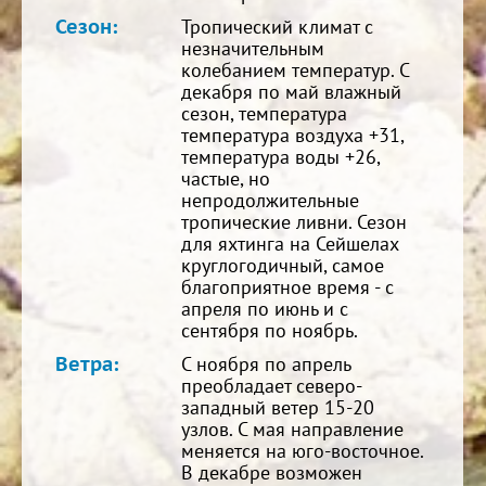
Сезон:
Тропический климат с
незначительным
колебанием температур. С
декабря по май влажный
сезон, температура
температура воздуха +31,
температура воды +26,
частые, но
непродолжительные
тропические ливни. Сезон
для яхтинга на Сейшелах
круглогодичный, самое
благоприятное время - с
апреля по июнь и с
сентября по ноябрь.
Ветра:
С ноября по апрель
преобладает северо-
западный ветер 15-20
узлов. С мая направление
меняется на юго-восточное.
В декабре возможен