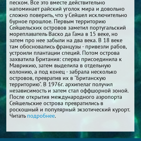
песком. Все это вместе действительно
напоминает райский уголок мира и довольно
сложно поверить, что у Сейшел исключительно
бурное прошлое. Первым территорию
Сейшельских островов заметил португальский
мореплаватель Васко да Гама в 15 веке, но
затем про нее забыли на два века. В 18 веке
там обосновались французы - привезли рабов,
устроили плантации специй. Потом острова
захватила Британия: сперва присоединила к
Маврикию, затем выделила в отдельную
колонию, а под конец - забрала несколько
островов, превратив их в "Британскую
территорию". В 1976г. архипелаг получил
независимость и затем стал оффшорной зоной.
После открытия международного аэропорта
Сейшельские острова превратились в
роскошный и популярный экзотический курорт.
Читать
подробнее
.