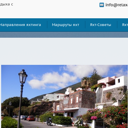
тдыха с
info@relax
Направления яхтинга
Маршруты яхт
Яхт-Советы
Ях