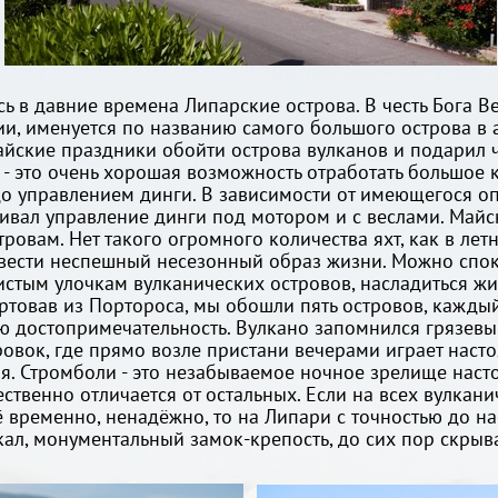
сь в давние времена Липарские острова. В честь Бога В
и, именуется по названию самого большого острова в а
айские праздники обойти острова вулканов и подарил
 - это очень хорошая возможность отработать большое
о управлением динги. В зависимости от имеющегося оп
ваивал управление динги под мотором и с веслами. Майс
ровам. Нет такого огромного количества яхт, как в летн
вести неспешный несезонный образ жизни. Можно спок
листым улочкам вулканических островов, насладиться 
ртовав из Портороса, мы обошли пять островов, кажды
ую достопримечательность. Вулкано запомнился грязе
овок, где прямо возле пристани вечерами играет наст
ия. Стромболи - это незабываемое ночное зрелище наст
ственно отличается от остальных. Если на всех вулка
сё временно, ненадёжно, то на Липари с точностью до н
 скал, монументальный замок-крепость, до сих пор ск