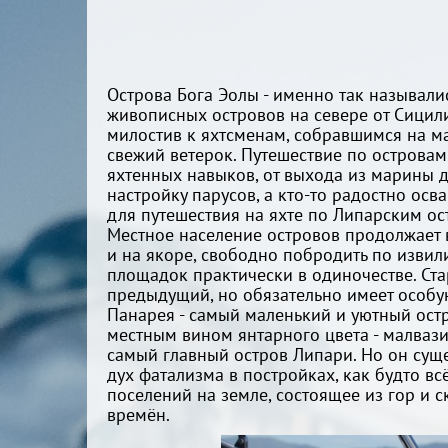
Острова Бога Эолы - именно так называли
живописных островов на севере от Сицили
милостив к яхтсменам, собравшимся на м
свежий ветерок. Путешествие по островам
яхтенных навыков, от выхода из марины д
настройку парусов, а кто-то радостно ос
для путешествия на яхте по Липарским ост
Местное население островов продолжает 
и на якоре, свободно побродить по изви
площадок практически в одиночестве. Ста
предыдущий, но обязательно имеет особ
Панарея - самый маленький и уютный остр
местным вином янтарного цвета - малваз
самый главный остров Липари. Но он суще
дух фатализма в постройках, как будто в
поселений на земле, состоящее из гор и
времён.