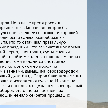
етров. Но в наше время россыпь
рхипелате - Липари. Бог ветров был
 чудесное весеннее солнышко и хороший
 количество самых разнообразных
ыта, кто-то оттачивал правильную
кие праздники - это замечательное время
ий период, нет толпы, суеты, спешки.
ойно найти места для стоянок в маринах
живописными видами со смотровых
й из которых чем-то похож на
выми ваннами, дымящими сероводородом.
оящий джаз-банд. Остров Салина знаменит
оящего извержения вулкана. И конечно
нических островах ощущается своеобразный
аоборот. Это одно из древнейших
рывающий немало секретов прошедших