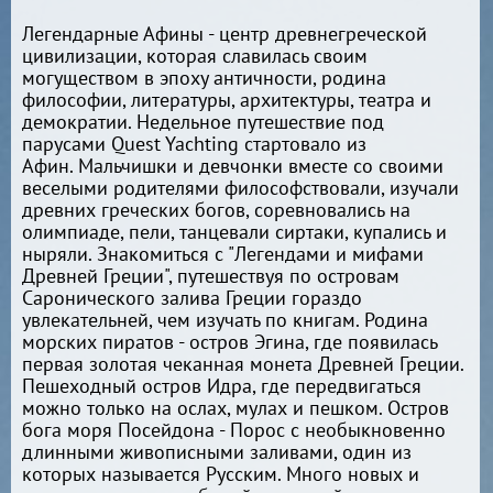
Легендарные Афины - центр древнегреческой
цивилизации, которая славилась своим
могуществом в эпоху античности, родина
философии, литературы, архитектуры, театра и
демократии. Недельное путешествие под
парусами Quest Yachting стартовало из
Афин. Мальчишки и девчонки вместе со своими
веселыми родителями философствовали, изучали
древних греческих богов, соревновались на
олимпиаде, пели, танцевали сиртаки, купались и
ныряли. Знакомиться с "Легендами и мифами
Древней Греции", путешествуя по островам
Саронического залива Греции гораздо
увлекательней, чем изучать по книгам. Родина
морских пиратов - остров Эгина, где появилась
первая золотая чеканная монета Древней Греции.
Пешеходный остров Идра, где передвигаться
можно только на ослах, мулах и пешком. Остров
бога моря Посейдона - Порос с необыкновенно
длинными живописными заливами, один из
которых называется Русским. Много новых и