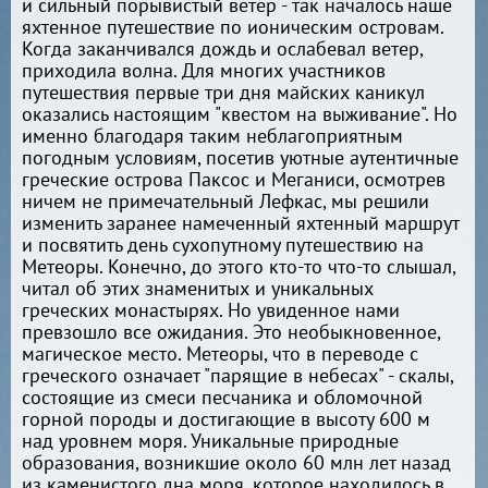
и сильный порывистый ветер - так началось наше
яхтенное путешествие по ионическим островам.
Когда заканчивался дождь и ослабевал ветер,
приходила волна. Для многих участников
путешествия первые три дня майских каникул
оказались настоящим "квестом на выживание". Но
именно благодаря таким неблагоприятным
погодным условиям, посетив уютные аутентичные
греческие острова Паксос и Меганиси, осмотрев
ничем не примечательный Лефкас, мы решили
изменить заранее намеченный яхтенный маршрут
и посвятить день сухопутному путешествию на
Метеоры. Конечно, до этого кто-то что-то слышал,
читал об этих знаменитых и уникальных
греческих монастырях. Но увиденное нами
превзошло все ожидания. Это необыкновенное,
магическое место. Метеоры, что в переводе с
греческого означает "парящие в небесах" - скалы,
состоящие из смеси песчаника и обломочной
горной породы и достигающие в высоту 600 м
над уровнем моря. Уникальные природные
образования, возникшие около 60 млн лет назад
из каменистого дна моря, которое находилось в