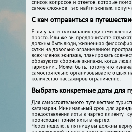
список вопросов и ответов, которые помо
самое сложное - это найти экипаж, попутч
С кем отправиться в путешестви
Если у вас есть компания единомышленник
просто. Или же вы предпочитаете отдыхать
должны быть люди, жизненная философия к
сутки на довольно ограниченном простран
всех членов экипажа, планировать совмес
образуются сборные экипажи, когда люди 
гармонии...Может быть, потому что изнача
самостоятельно организовываете отдых на
количество пассажиров ограниченно.
Выбрать конкретные даты для п
Для самостоятельного путешествия турист
катамаран. Минимальный срок для аренды 
предоставления яхты в чартер клиенту - су
происходит приём яхты в чартер.
Через неделю, в пятницу вы должны верну
повреждений, и после этого вы можете ост