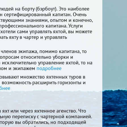
людей на борту (бэрбоут). Это наиболее
ен сертифицированный капитан. Очень
ствующими знаниями, опытом и конечно,
 профессионального капитана. Услуги
 хотели сами управлять яхтой, вы можете
ать яхту в чартер и управлять
о членов экипажа, помимо капитана, то
вопросам относительно уборки и
я исключительно управление яхтой, то на
аном и экипажем
подробнее
изовывают множество яхтенных туров в
ая возможность расширить горизонты и
бнее
яхт или через яхтенное агенство. Что
льную переписку с чартерной компанией.
оторую вы обратились, но подходящей