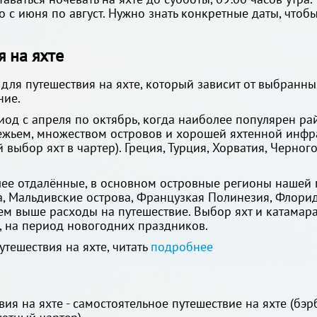
 с июня по август. Нужно знать конкретные даты, чтоб
 на яхте
для путешествия на яхте, который зависит от выбранны
ние.
ериод с апреля по октябрь, когда наиболее популярен 
жьем, множеством островов и хорошей яхтенной инфра
выбор яхт в чартер). Греция, Турция, Хорватия, Черног
лее отдалённые, в основном островные регионы нашей п
а, Мальдивские острова, Французкая Полинезия, Флорид
ем выше расходы на путешествие. Выбор яхт и катамара
, на период новогодних праздников.
тешествия на яхте, читать
подробнее
ия на яхте - самостоятельное путешествие на яхте (бэр