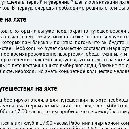
гут сделать первый и уверенный шаг в организации яхт
иков. В первую очередь, необходимо решить, с кем бы в
е на яхте
ов, с которыми вы уже неоднократно путешествовали в
 только своей семьёй, можно также собраться двумя сем
оторых вам близка и понятна, потому что вы будете н
стве. Необходимо будет совместно составлять маршрут
тное времяпровождение, швартовки, обеды-ужины, и мн
практически знакомятся друг с другом только на яхте 
льно путешествия на яхте выбирают люди, близкие по д
 яхте, необходимо знать конкретное количество челове
утешествия на яхте
ы бронируют отели, а для путешествия на яхте необход
яхты в чартерных компаниях - это неделя с субботы по
ббота 17:00 часов, т.е. вы прибываете в яхт-клуб к этом
ться в яхт-клуб в 17:00 часов. Работники чартерной ко
аваться ночевать на яхте до субботы, 09:00 часов утра.