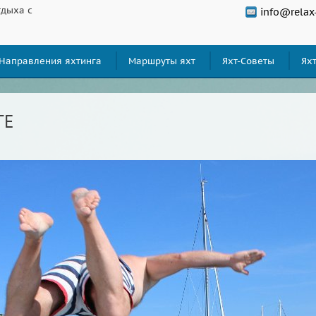
тдыха с
info@relax
Направления яхтинга
Маршруты яхт
Яхт-Советы
Ях
ТЕ