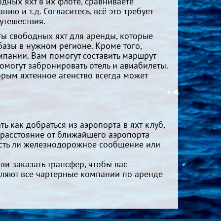
дных яхт в их флоте, сравниваете
ю и т.д. Согласитесь, всё это требует
утешествия.
ты свободных яхт для аренды, которые
базы в нужном регионе. Кроме того,
мпании. Вам помогут составить маршрут
омогут забронировать отель и авиабилеты.
рым яхтенное агенство всегда может
ть как добраться из аэропорта в яхт-клуб,
, расстояние от ближайшего аэропорта
 есть ли железнодорожное сообщение или
ли заказать трансфер, чтобы вас
авляют все чартерные компании по аренде