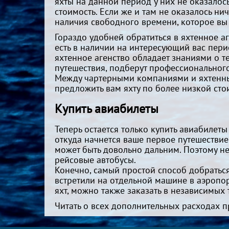
яхты на данной период у них не оказалос
стоимость. Если же и там не оказалось ни
наличия свободного времени, которое вы 
Гораздо удобней обратиться в яхтенное а
есть в наличии на интересующий вас пери
яхтенное агенство обладает знаниями о т
путешествия, подберут профессионального
Между чартерными компаниями и яхтенным
предложить вам яхту по более низкой сто
Купить авиабилеты
Теперь остается только купить авиабилеты 
откуда начнется ваше первое путешествие
может быть довольно дальним. Поэтому н
рейсовые автобусы.
Конечно, самый простой способ добраться 
встретили на отдельной машине в аэропор
яхт, можно также заказать в независимых
Читать о всех дополнительных расходах 