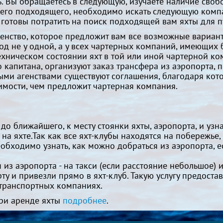
ь. Вы обращаетесь в следующую, изучаете наличие свобо
чего подходящего, необходимо искать следующую компани
готовы потратить на поиск подходящей вам яхты для п
генство, которое предложит вам все возможные вариан
од не у одной, а у всех чартерных компаний, имеющих 
ехническом состоянии яхт в той или иной чартерной ко
 капитана, организуют заказ трансфера из аэропорта, п
и агенствами существуют соглашения, благодаря кото
имости, чем предложит чартерная компания.
до ближайшего, к месту стоянки яхты, аэропорта, и узна
 на яхте.Так как все яхт-клубы находятся на побережье
еобходимо узнать, как можно добраться из аэропорта,
из аэропорта - на такси (если расстояние небольшое) и
ту и привезли прямо в яхт-клуб. Такую услугу предост
 транспортных компаниях.
при аренде яхты
подробнее
.