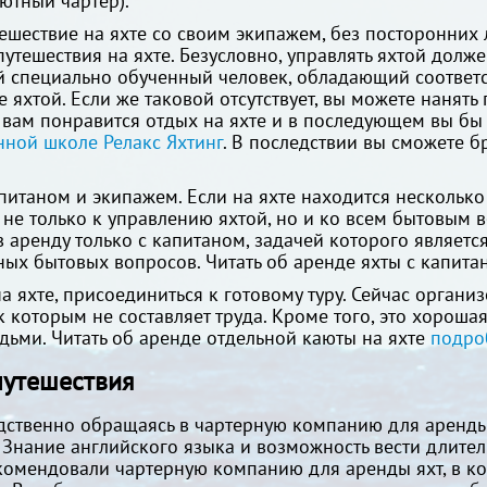
ютный чартер).
ешествие на яхте со своим экипажем, без посторонних 
утешествия на яхте. Безусловно, управлять яхтой долж
ой специально обученный человек, обладающий соответ
яхтой. Если же таковой отсутствует, вы можете нанять
и вам понравится отдых на яхте и в последующем вы бы
нной школе Релакс Яхтинг
. В последствии вы сможете бр
апитаном и экипажем. Если на яхте находится нескольк
не только к управлению яхтой, но и ко всем бытовым 
в аренду только с капитаном, задачей которого являетс
ных бытовых вопросов. Читать об аренде яхты с капит
на яхте, присоединиться к готовому туру. Сейчас орган
к которым не составляет труда. Кроме того, это хорош
ьми. Читать об аренде отдельной каюты на яхте
подро
путешествия
дственно обращаясь в чартерную компанию для аренды 
 Знание английского языка и возможность вести длите
комендовали чартерную компанию для аренды яхт, в к