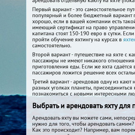
арендовать отдельную каюту на яхте (пока
Первый вариант - это самостоятельное пут
популярный и более бюджетный вариант п
хорошо, если в вашей компании есть так
имеющий сертификат на право управление 
капитана стоят 150-190 евро в сутки. Есл
пройти обучение яхтингу на курсах в
яхте
самостоятельно.
Второй вариант - путешествие на яхте с к
пассажиры не имеют никакого отношения 
приготовления еды. Если же яхта сдаётся 
пассажиров ложится решение всех осталь
Третий вариант - арендовав одну из кают 
разных уголках планеты, присоединиться 
познакомиться с новыми интересными люд
Выбрать и арендовать яхту для 
Арендовать яхту вы можете сами, непосре
нужно для того, чтобы арендовать самим?
Как это происходит? Например, вам поре