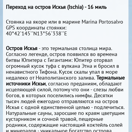
Переход на остров Искья (Ischia) - 16 миль
Стоянка на якоре или в марине Marina Portosalvo
GPS координаты стоянки:
40°42`145``N13°56`338``E
Остров Искья
- это термальная столица мира.
Согласно легенде, остров появился во времена
битвы Юпитера с Гигантами: Юпитер оторвал
огромный кусок туфа с вулкана Этна и бросил в
ненавистного Тифона. Кусок скалы упал в море
недалеко от Неаполитанского залива.
Термальные
источники Искьи
, согласно преданиям, обладают
исцеляющей силой, потому что они - слезы любви
богов, в которых поселились нимфы. Десятки
тысяч людей ежегодно отправляются на остров
Искья с одной единственной целью - подлечиться.
Натуральные сауны, заросшие по краям цветущим
кустарником и сочной травой, пещерные
родники, содержащие настоящий коктейль солей
и минералов - уникальное богатство острова,