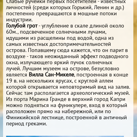
Слабые ручейки первых посетителей - известных
личностей (среди которых Горький, Ленин и др.)
постепенно превращаются в мощные потоки
индустрии.
Голубой грот
- углубление в скале длиной около
60м., подсвеченное солнечными лучами,
идущими из расщелины под водой, одна из
самых известных достопримечательностей
острова. Попавшему сюда кажется, что он парит в
воздухе - таков неожиданный эффект подводного
окна, излучающего яркий пучок солнечных
лучей. Лучшим музеем на острове, безусловно
является
Вилла Сан-Микеле
, построенная в конце
19 в. на нескольких ярусах, с круглой аллеи
которой открывается неповторимый вид на залив.
Сейчас там располагается археологический музей.
Из порта Марина Гранде в верхний город Капри
можно подняться на фуникулере, вход в который
расположен прямо на набережной, или по
Финикийской лестнице, построенной в античный
период греками.