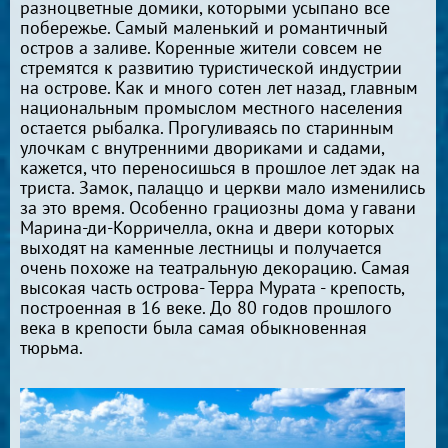
разноцветные домики, которыми усыпано все
побережье. Самый маленький и романтичный
остров а заливе. Коренные жители совсем не
стремятся к развитию туристической индустрии
на острове. Как и много сотен лет назад, главным
национальным промыслом местного населения
остается рыбалка. Прогуливаясь по старинным
улочкам с внутренними двориками и садами,
кажется, что переносишься в прошлое лет эдак на
триста. Замок, палаццо и церкви мало изменились
за это время. Особенно грациозны дома у гавани
Марина-ди-Корричелла, окна и двери которых
выходят на каменные лестницы и получается
очень похоже на театральную декорацию. Самая
высокая часть острова- Терра Мурата - крепость,
построенная в 16 веке. До 80 годов прошлого
века в крепости была самая обыкновенная
тюрьма.