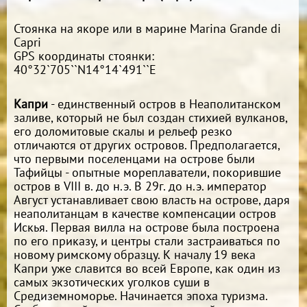
Стоянка на якоре или в марине Marina Grande di
Capri
GPS координаты стоянки:
40°32`705``N14°14`491``E
Капри
- единственный остров в Неаполитанском
заливе, который не был создан стихией вулканов,
его доломитовые скалы и рельеф резко
отличаются от других островов. Предполагается,
что первыми поселенцами на острове были
Тафийцы - опытные мореплаватели, покорившие
остров в VIII в. до н.э. В 29г. до н.э. император
Август устанавливает свою власть на острове, даря
неаполитанцам в качестве компенсации остров
Искья. Первая вилла на острове была построена
по его приказу, и центры стали застраиваться по
новому римскому образцу. К началу 19 века
Капри уже славится во всей Европе, как один из
самых экзотических уголков суши в
Средиземноморье. Начинается эпоха туризма.