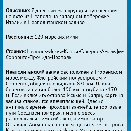
Описание:
7-дневный маршрут для путешествия
на яхте из Неаполя на западном побережье
Италии в Неаполитанском заливе.
Расстояние:
120 морских мили
Стоянки:
Неаполь-Искья-Капри-Салерно-Амальфи-
Сорренто-Прочида-Неаполь
Неаполитанский залив
расположен в Тирренском
море, между Флегрейским полуостровом и
Сорренто, общей площадью в 870 км. Длина
береговой линии более 190 км, а глубина - 170
м. Если включить острова Искью и Капри, картина
залива становится впечатляющей. Здесь с
античных времен проходят важнейшие торговые
пути Средиземноморья, именно здесь
располагался римский флот, а император
Октавиан Август стал первым "ценителем" острова
Капри...поменяв его на Искью. Мог ли император