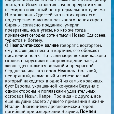
знать, что Искья столетия спустя превратится во
всемирно известный центр термального туризма.
И мог ли знать Одиссей, что в этих краях его
подстерегает опасность зазывного пения сирен.
Сирены, согласно преданию, умерли,
превратившись в утесы, но кто же тогда
привлекает сегодня сотни тысяч Новых Одиссеев,
туристов и богему.
О
Неаполитанском заливе
говорят с восторгом,
ему посвящают песни и картины, его обожают
писатели и поэты. По глади моря веками ласково
скользят парусники в сопровождении чаек, а
жизнь здесь кажется вольной и прекрасной.
Сердце залива, это город
Неаполь
- большой,
неопрятный, надменный и небезопасный,
который находится в одной из самых красивых
бухт Европы, украшенной конусами Везувия с
одной стороны и поплавками удивительных
островов Искья, Капри, Прочида - с другой, все
ещё ищущий своего лучшего признания в жизни
Италии. Знаменитый древнеримский город,
погибший при извержении Везувия,
Помпеи