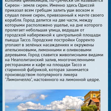
колония финикийцев, по-гречески он называется
Сиреон - земля сирен. Именно здесь Одиссей
приказал всем гребцам залить уши воском и
слушал пение сирен, привязанный к мачте своего
корабля. Город делится на две части, между
которыми расположено ущелье, на дне которого
пролегает небольшая улица, ведущая от
городской набережной к центральной площади
пьяцца Тассо. Городские постройки Сорренто
утопают в зелёных насаждениях и окружены
апельсиновыми, лимонными и оливковыми
деревьями. Город славится живописными видами
на Неаполитанский залив, многочисленными
ресторанами и кафе на площади Тассо и
старинной фабрикой, которая занимается
производством популярного ликера
"Лимончелло", настоянного на лимонной цедре.