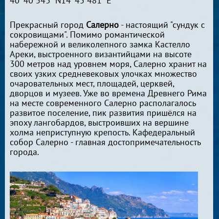
40°40`543``N14°45`481``E
Прекрасный город
Салерно
- настоящий "сундук с
сокровищами". Помимо романтической
набережной и великолепного замка Кастелло
Ареки, выстроенного византийцами на высоте
300 метров над уровнем моря, Салерно хранит на
своих узких средневековых улочках множество
очаровательных мест, площадей, церквей,
дворцов и музеев. Уже во времена Древнего Рима
на месте современного Салерно располагалось
развитое поселение, пик развития пришёлся на
эпоху лангобардов, выстроивших на вершине
холма неприступную крепость. Кафедеральный
собор Салерно - главная достопримечательность
города.