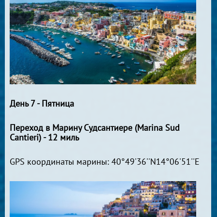
День 7 - Пятница
Переход в Марину Судcантиере (Marina Sud
Cantieri) - 12 миль
GPS координаты марины: 40°49'36''N14°06'51''E