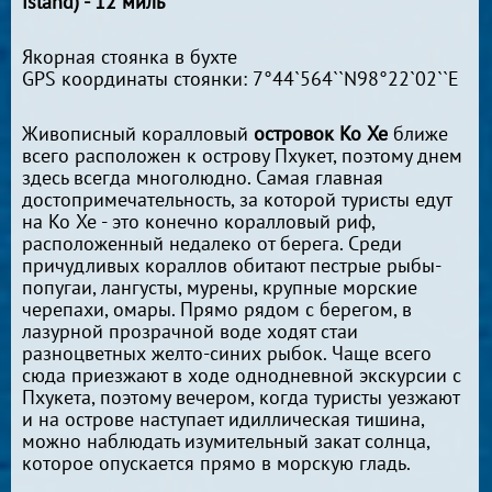
island) - 12 миль
Якорная стоянка в бухте
GPS координаты стоянки: 7°44`564``N98°22`02``E
Живописный коралловый
островок Ко Хе
ближе
всего расположен к острову Пхукет, поэтому днем
здесь всегда многолюдно. Самая главная
достопримечательность, за которой туристы едут
на Ко Хе - это конечно коралловый риф,
расположенный недалеко от берега. Среди
причудливых кораллов обитают пестрые рыбы-
попугаи, лангусты, мурены, крупные морские
черепахи, омары. Прямо рядом с берегом, в
лазурной прозрачной воде ходят стаи
разноцветных желто-синих рыбок. Чаще всего
сюда приезжают в ходе однодневной экскурсии с
Пхукета, поэтому вечером, когда туристы уезжают
и на острове наступает идиллическая тишина,
можно наблюдать изумительный закат солнца,
которое опускается прямо в морскую гладь.