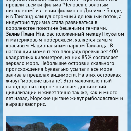
прошли съемки фильма "Человек с золотым
пистолетом" из серии фильмов о Джеймсе Бонде,
и в Таиланд хлынул огромный денежный поток, а
индустрия туризма стала развиваться в
королевстве поистине бешеными темпами.
Залив Пханг Нга
, расположенный между Пхукетом
и материковым побережьем, является самым
красивым Национальным парком Таиланда. В
настоящий момент его площадь превышает 400
квадратных километров, из них 85% составляет
зеркало моря. Небольшие островки скального
происхождения буквально усыпали все море
залива в пределах видимости. На этих островках
живут "морские цыгане". Этот малочисленный
народ до сих пор не признаёт достижений
цивилизации и живёт точно так же, как и много
лет назад. Морские цыгане живут рыболовством и
выращивают рис.