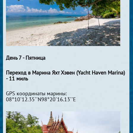
День 7 - Пятница
Переход в Марина Яхт Хэвен (Yacht Haven Marina)
- 11 миль
GPS координаты марины:
08°10`12.35``N98°20`16.13``E