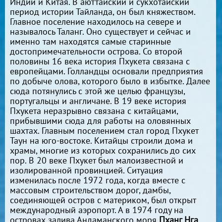
Индии и Китая. В аюттайский и сукхотайский
период истории Тайланда, он был княжеством.
Главное поселение находилось на севере и
называлось Таланг. Оно существует и сейчас и
именно там находятся самые старинные
достопримечательности острова. Со второй
половины 16 века история Пхукета связана с
европейцами. Голландцы основали предприятия
по добыче олова, которого было в избытке. Далее
сюда потянулись с этой же целью французы,
португальцы и англичане. В 19 веке история
Пхукета неразрывно связана с китайцами,
прибывшими сюда для работы на оловянных
шахтах. Главным поселением стал город Пхукет
Таун на юго-востоке. Китайцы строили дома и
храмы, многие из которых сохранились до сих
пор. В 20 веке Пхукет был малоизвестной и
изолированной провинцией. Ситуация
изменилась после 1972 года, когда вместе с
массовым строительством дорог, дамбы,
соединяющей остров с материком, был открыт
международный аэропорт. А в 1974 году на
островах залива Андаманского моря
Пханг Нга