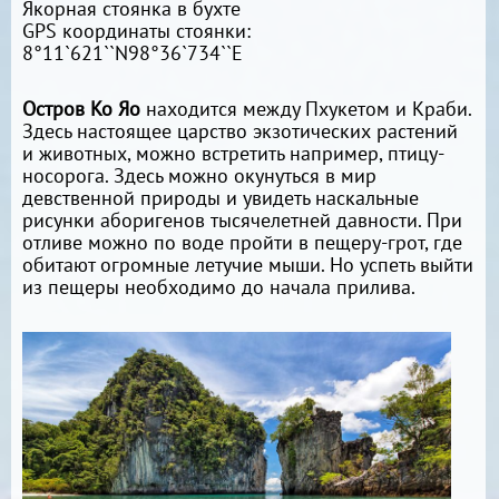
Якорная стоянка в бухте
GPS координаты стоянки:
8°11`621``N98°36`734``E
Остров Ко Яо
находится между Пхукетом и Краби.
Здесь настоящее царство экзотических растений
и животных, можно встретить например, птицу-
носорога. Здесь можно окунуться в мир
девственной природы и увидеть наскальные
рисунки аборигенов тысячелетней давности. При
отливе можно по воде пройти в пещеру-грот, где
обитают огромные летучие мыши. Но успеть выйти
из пещеры необходимо до начала прилива.