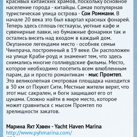
красивых китайских храмов, поскольку основное
население города - китайцы. Самая популярная
туристическая улица острова -
Сои Роммани
. В
начале 20 века это был квартал красных фонарей.
Теперь здесь сплошь гестхаусы, уютные кафе и
сувенирные лавки, но бумажные фонарики так и
остались висеть над входом в каждый дом.
Окутанное легендами место - особняк семьи
Чинпрача, построенный в 19 веке. Он расположен
на улице Краби-роуд и знаменит тем, что здесь
снимались многие голливудские фильмы. Место,
которое необходимо посетить всем влюбленным
парам, да и просто романтикам -
мыс Промтеп
.
Это великолепная смотровая площадка находится
в 30 км от Пхукет Сити. Местные жители верят, что
этот мыс сакрален, и боги защищают его от
цунами. Сложно найти в мире место, которое
может сравниться с мысом Промтеп по
зрелищности закатов.
Марина Яхт Хэвен - Yacht Haven Marina
http://www.pyhmarina.com/