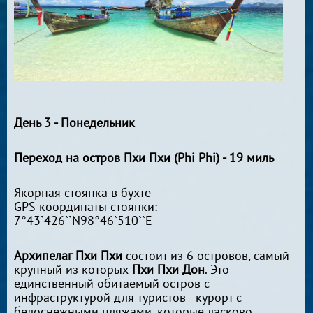
День 3 - Понедельник
Переход на остров Пхи Пхи (Phi Phi) - 19 миль
Якорная стоянка в бухте
GPS координаты стоянки:
7°43`426``N98°46`510``E
Архипелаг Пхи Пхи
состоит из 6 островов, самый
крупный из которых
Пхи Пхи Дон
. Это
единственный обитаемый остров с
инфраструктурой для туристов - курорт с
белоснежными пляжами, которые ласково