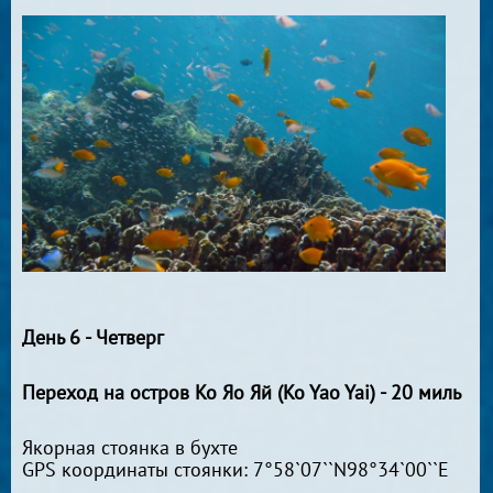
День 6 - Четверг
Переход на остров Ко Яо Яй (Ko Yao Yai) - 20 миль
Якорная стоянка в бухте
GPS координаты стоянки: 7°58`07``N98°34`00``E