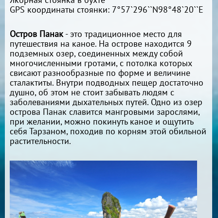
GPS координаты стоянки: 7°57`296``N98°48`20``E
Остров Панак
- это традиционное место для
путешествия на каное. На острове находится 9
подземных озер, соединенных между собой
многочисленными гротами, с потолка которых
свисают разнообразные по форме и величине
сталактиты. Внутри подводных пещер достаточно
душно, об этом не стоит забывать людям с
заболеваниями дыхательных путей. Одно из озер
острова Панак славится мангровыми зарослями,
при желании, можно покинуть каное и ощутить
себя Тарзаном, походив по корням этой обильной
растительности.