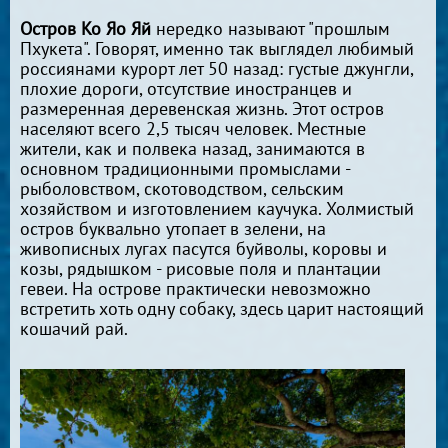
Остров Ко Яо Яй
нередко называют "прошлым
Пхукета". Говорят, именно так выглядел любимый
россиянами курорт лет 50 назад: густые джунгли,
плохие дороги, отсутствие иностранцев и
размеренная деревенская жизнь. Этот остров
населяют всего 2,5 тысяч человек. Местные
жители, как и полвека назад, занимаются в
основном традиционными промыслами -
рыболовством, скотоводством, сельским
хозяйством и изготовлением каучука. Холмистый
остров буквально утопает в зелени, на
живописных лугах пасутся буйволы, коровы и
козы, рядышком - рисовые поля и плантации
гевеи. На острове практически невозможно
встретить хоть одну собаку, здесь царит настоящий
кошачий рай.