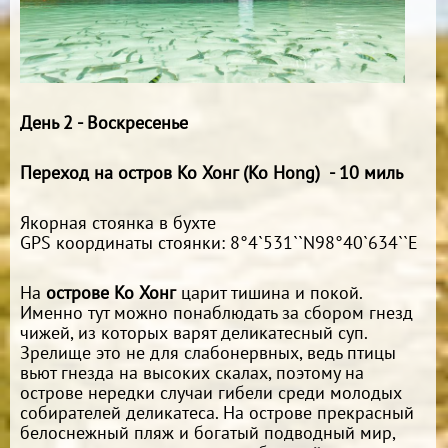
День 2 - Воскресенье
Переход на остров Ко Хонг (Ko Hong) - 10 миль
Якорная стоянка в бухте
GPS координаты стоянки: 8°4`531``N98°40`634``E
На
острове Ко Хонг
царит тишина и покой.
Именно тут можно понаблюдать за сбором гнезд
чижей, из которых варят деликатесный суп.
Зрелище это не для слабонервных, ведь птицы
вьют гнезда на высоких скалах, поэтому на
острове нередки случаи гибели среди молодых
собирателей деликатеса. На острове прекрасный
белоснежный пляж и богатый подводный мир,