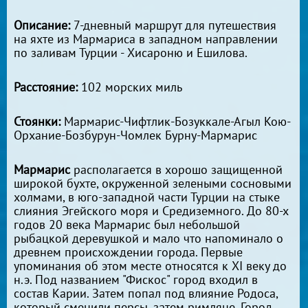
Описание:
7-дневный маршрут для путешествия
на яхте из Мармариса в западном направлении
по заливам Турции - Хисароню и Ешилова.
Расстояние:
102 морских миль
Стоянки:
Мармарис-Чифтлик-Бозуккале-Агыл Кою-
Орхание-Бозбурун-Чомлек Бурну-Мармарис
Мармарис
располагается в хорошо защищенной
широкой бухте, окруженной зелеными сосновыми
холмами, в юго-западной части Турции на стыке
слияния Эгейского моря и Средиземного. До 80-х
годов 20 века Мармарис был небольшой
рыбацкой деревушкой и мало что напоминало о
древнем происхождении города. Первые
упоминания об этом месте относятся к XI веку до
н.э. Под названием "Фискос" город входил в
состав Карии. Затем попал под влияние Родоса,
который сменили персы, затем римляне. Город