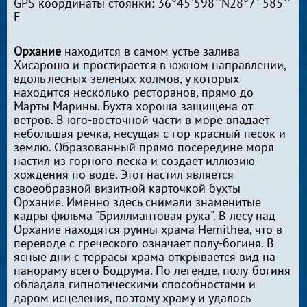
GPS координаты стоянки: 36°45`598``N28°7` 585``
E
Орхание
находится в самом устье залива
Хисароню и простирается в южном направлении,
вдоль лесных зеленых холмов, у которых
находится несколько ресторанов, прямо до
Марты Марины. Бухта хороша защищена от
ветров. В юго-восточной части в море впадает
небольшая речка, несущая с гор красный песок и
землю. Образованный прямо посередине моря
настил из горного песка и создает иллюзию
хождения по воде. Этот настил является
своеобразной визитной карточкой бухты
Орхание. Именно здесь снимали знаменитые
кадры фильма "Бриллиантовая рука". В лесу над
Орхание находятся руины храма Hemithea, что в
переводе с греческого означает полу-богиня. В
ясные дни с террасы храма открывается вид на
панораму всего Бодрума. По легенде, полу-богиня
обладала гипнотическими способностями и
даром исцеления, поэтому храму и удалось