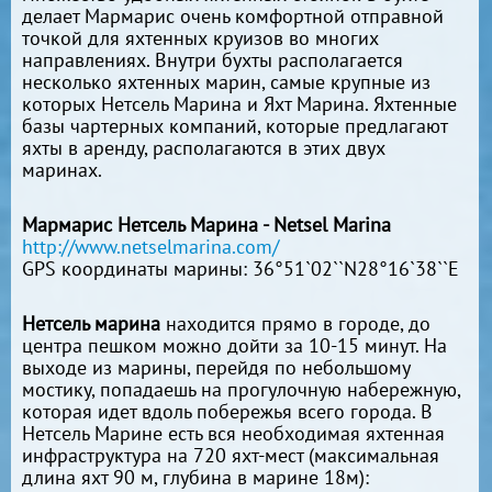
делает Мармарис очень комфортной отправной
точкой для яхтенных круизов во многих
направлениях. Внутри бухты располагается
несколько яхтенных марин, самые крупные из
которых Нетсель Марина и Яхт Марина. Яхтенные
базы чартерных компаний, которые предлагают
яхты в аренду, располагаются в этих двух
маринах.
Мармарис Нетсель Марина - Netsel Marina
http://www.netselmarina.com/
GPS координаты марины: 36°51`02``N28°16`38``E
Нетсель марина
находится прямо в городе, до
центра пешком можно дойти за 10-15 минут. На
выходе из марины, перейдя по небольшому
мостику, попадаешь на прогулочную набережную,
которая идет вдоль побережья всего города. В
Нетсель Марине есть вся необходимая яхтенная
инфраструктура на 720 яхт-мест (максимальная
длина яхт 90 м, глубина в марине 18м):