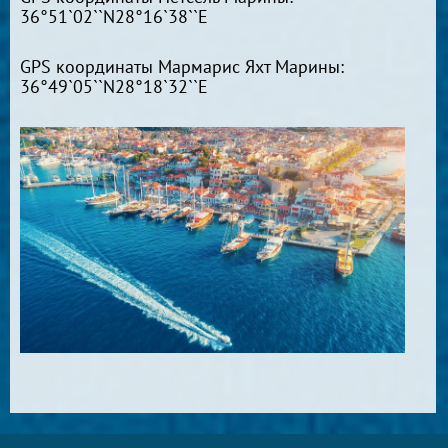
36°51`02``N28°16`38``E
GPS координаты Мармарис Яхт Марины:
36°49`05``N28°18`32``E