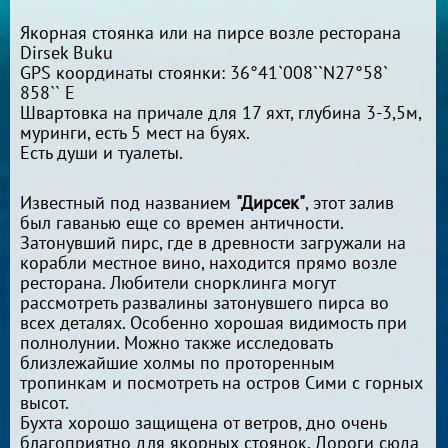
Якорная стоянка или на пирсе возле ресторана
Dirsek Buku
GPS координаты стоянки: 36°41`008``N27°58`
858`` E
Швартовка на причале для 17 яхт, глубина 3-3,5м,
муринги, есть 5 мест на буях.
Есть души и туалеты.
Известный под названием
"Дирсек"
, этот залив
был гаванью еще со времен античности.
Затонувший пирс, где в древности загружали на
корабли местное вино, находится прямо возле
ресторана. Любители снорклинга могут
рассмотреть развалины затонувшего пирса во
всех деталях. Особенно хорошая видимость при
полнолунии. Можно также исследовать
близлежайшие холмы по проторенным
тропинкам и посмотреть на остров Сими с горных
высот.
Бухта хорошо защищена от ветров, дно очень
благоприятно для якорных стоянок. Дороги сюда