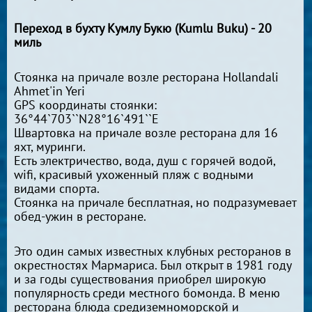
Переход в бухту Кумлу Букю (Kumlu Buku) - 20
миль
Стоянка на причале возле ресторана Hollandali
Ahmet'in Yeri
GPS координаты стоянки:
36°44`703``N28°16`491``E
Швартовка на причале возле ресторана для 16
яхт, муринги.
Есть электричество, вода, душ с горячей водой,
wifi, красивый ухоженный пляж с водными
видами спорта.
Стоянка на причале бесплатная, но подразумевает
обед-ужин в ресторане.
Это один самых известных клубных ресторанов в
окрестностях Мармариса. Был открыт в 1981 году
и за годы существования приобрел широкую
популярность среди местного бомонда. В меню
ресторана блюда средиземноморской и