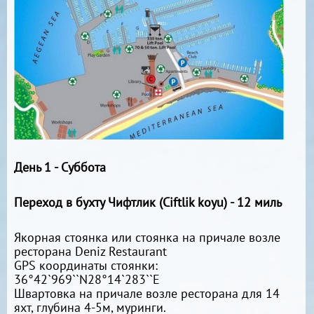
День 1 - Суббота
Переход в бухту Чифтлик (Ciftlik koyu) - 12 миль
Якорная стоянка или стоянка на причале возле
ресторана Deniz Restaurant
GPS координаты стоянки:
36°42`969``N28°14`283``E
Швартовка на причале возле ресторана для 14
яхт, глубина 4-5м, муринги.