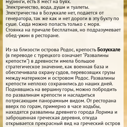
муринги, есть 8 мест на буях.
Электричество, вода, души и туалеты.
Электричества в Бозуккале нет, подается от
генератора, так же как и нет дороги в эту бухту по
суше. Сюда можно попасть только с моря.
Стоянка на причале бесплатная, но подразумевает
обед-ужин в ресторане.
Из-за близости острова Родос, крепость
Бозуккале
(в переводе с турецкого означает "Развалины
крепости") в древности имела большое
стратегическое значение, как военная база и
обеспечивала охрану судов, перевозящих грузы
между материком и островом Родос. Развалины
крепости неплохо сохранились до наших дней.
Поднявшись на вершину горы, можно побродить
по развалинам крепости и насладиться
потрясающим панорамным видом. От ресторана
вверх по горам, примерно в часе ходьбы,
находятся развалины древнего города Лорима и
заброшенная греческая деревня, откуда
открывается прекрасный вид на греческий остров