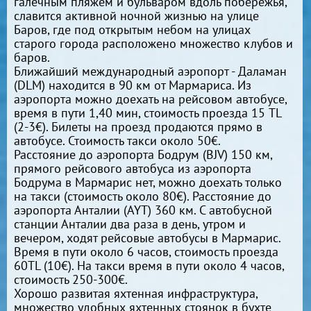
галечным пляжем и бульваром вдоль побережья,
славится активной ночной жизнью на улице
Баров, где под открытым небом на улицах
старого города расположено множество клубов и
баров.
Ближайший международный аэропорт - Даламан
(DLM) находится в 90 км от Мармариса. Из
аэропорта можно доехать на рейсовом автобусе,
время в пути 1,40 мин, стоимость проезда 15 TL
(2-3€). Билеты на проезд продаются прямо в
автобусе. Стоимость такси около 50€.
Расстояние до аэропорта Бодрум (BJV) 150 км,
прямого рейсового автобуса из аэропорта
Бодрума в Мармарис нет, можно доехать только
на такси (стоимость около 80€). Расстояние до
аэропорта Анталии (AYT) 360 км. С автобусной
станции Анталии два раза в день, утром и
вечером, ходят рейсовые автобусы в Мармарис.
Время в пути около 6 часов, стоимость проезда
60TL (10€). На такси время в пути около 4 часов,
стоимость 250-300€.
Хорошо развитая яхтенная инфраструктура,
множество удобных яхтенных стоянок в бухте