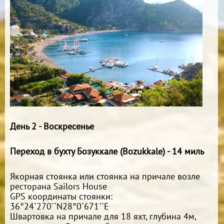
День 2 - Воскресенье
Переход в бухту Бозуккале (Bozukkale) - 14 миль
Якорная стоянка или стоянка на причале возле
ресторана Sailors House
GPS координаты стоянки:
36°24`270``N28°0`671``E
Швартовка на причале для 18 яхт, глубина 4м,