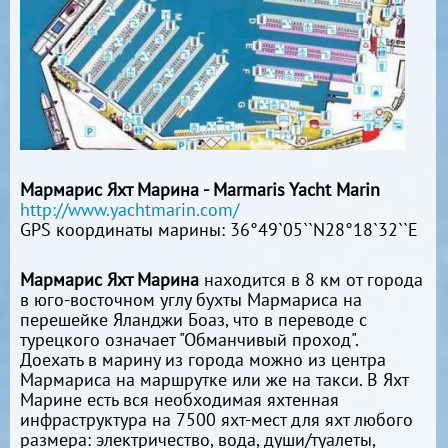
Мармарис Яхт Марина - Marmaris Yacht Marin
http://www.yachtmarin.com/
GPS координаты марины: 36°49`05``N28°18`32``E
Мармарис Яхт Марина
находится в 8 км от города
в юго-восточном углу бухты Мармариса на
перешейке Яланджи Боаз, что в переводе с
турецкого означает "Обманчивый проход".
Доехать в марину из города можно из центра
Мармариса на маршрутке или же на такси. В Яхт
Марине есть вся необходимая яхтенная
инфраструктура на 7500 яхт-мест для яхт любого
размера: электричество, вода, души/туалеты,