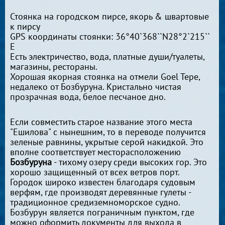
Стоянка на городском пирсе, якорь & швартовые
к пирсу
GPS координаты стоянки: 36°40`368``N28°2`215``
E
Есть электричество, вода, платные души/туалеты,
магазины, рестораны.
Хорошая якорная стоянка на отмели Goel Tepe,
недалеко от Бозбуруна. Кристально чистая
прозрачная вода, белое песчаное дно.
Если совместить старое название этого места
"Ешилова" с нынешним, то в переводе получится
зеленые равнины, укрытые серой накидкой. Это
вполне соответствует месторасположению
Бозбуруна
- тихому озеру среди высоких гор. Это
хорошо защищенный от всех ветров порт.
Городок широко известен благодаря судовым
верфям, где производят деревянные гулеты -
традиционное средиземноморское судно.
Бозбурун является пограничным пунктом, где
можно оформить документы для выхода в